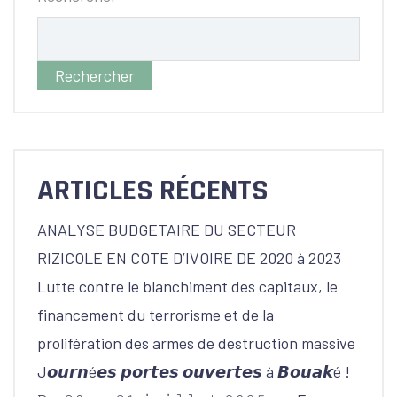
Rechercher
ARTICLES RÉCENTS
ANALYSE BUDGETAIRE DU SECTEUR
RIZICOLE EN COTE D’IVOIRE DE 2020 à 2023
Lutte contre le blanchiment des capitaux, le
financement du terrorisme et de la
prolifération des armes de destruction massive
J𝙤𝙪𝙧𝙣é𝙚𝙨 𝙥𝙤𝙧𝙩𝙚𝙨 𝙤𝙪𝙫𝙚𝙧𝙩𝙚𝙨 à 𝘽𝙤𝙪𝙖𝙠é !