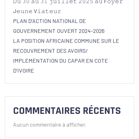
𝙳𝚞 𝟹𝟶 𝚊𝚞 𝟹𝟷 𝚓𝚞𝚒𝚕𝚕𝚎𝚝 𝟸𝟶𝟸𝟻 𝚊𝚞 F𝚘𝚢𝚎𝚛
J𝚎𝚞𝚗𝚎 V𝚒𝚊𝚝𝚎𝚞𝚛
PLAN D’ACTION NATIONAL DE
GOUVERNEMENT OUVERT 2024-2026
LA POSITION AFRICAINE COMMUNE SUR LE
RECOUVREMENT DES AVOIRS/
IMPLEMENTATION DU CAPAR EN COTE
D’IVOIRE
COMMENTAIRES RÉCENTS
Aucun commentaire à afficher.