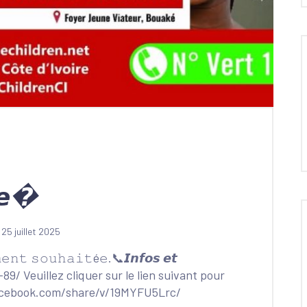
𝙩𝙚�
25 juillet 2025
𝚎𝚗𝚝 𝚜𝚘𝚞𝚑𝚊𝚒𝚝é𝚎.📞𝙄𝙣𝙛𝙤𝙨 𝙚𝙩
29-89/ Veuillez cliquer sur le lien suivant pour
facebook.com/share/v/19MYFU5Lrc/