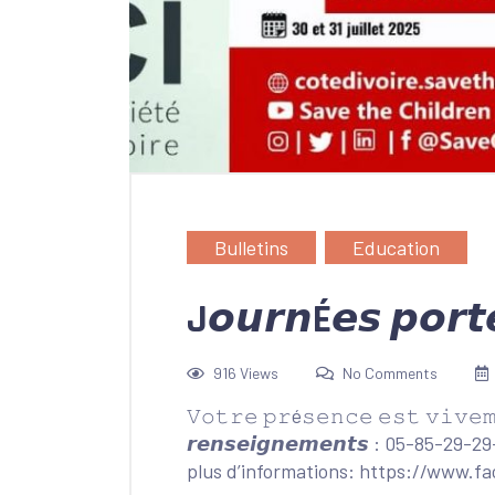
Bulletins
Education
J𝙤𝙪𝙧𝙣É𝙚𝙨 𝙥𝙤𝙧
916 Views
No Comments
𝚅𝚘𝚝𝚛𝚎 𝚙𝚛é𝚜𝚎𝚗𝚌𝚎 𝚎𝚜𝚝 𝚟𝚒𝚟𝚎𝚖
𝙧𝙚𝙣𝙨𝙚𝙞𝙜𝙣𝙚𝙢𝙚𝙣𝙩𝙨 : 05-85-29-
plus d’informations: https://www.