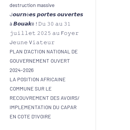
destruction massive
J𝙤𝙪𝙧𝙣é𝙚𝙨 𝙥𝙤𝙧𝙩𝙚𝙨 𝙤𝙪𝙫𝙚𝙧𝙩𝙚𝙨
à 𝘽𝙤𝙪𝙖𝙠é ! 𝙳𝚞 𝟹𝟶 𝚊𝚞 𝟹𝟷
𝚓𝚞𝚒𝚕𝚕𝚎𝚝 𝟸𝟶𝟸𝟻 𝚊𝚞 F𝚘𝚢𝚎𝚛
J𝚎𝚞𝚗𝚎 V𝚒𝚊𝚝𝚎𝚞𝚛
PLAN D’ACTION NATIONAL DE
GOUVERNEMENT OUVERT
2024-2026
LA POSITION AFRICAINE
COMMUNE SUR LE
RECOUVREMENT DES AVOIRS/
IMPLEMENTATION DU CAPAR
EN COTE D’IVOIRE