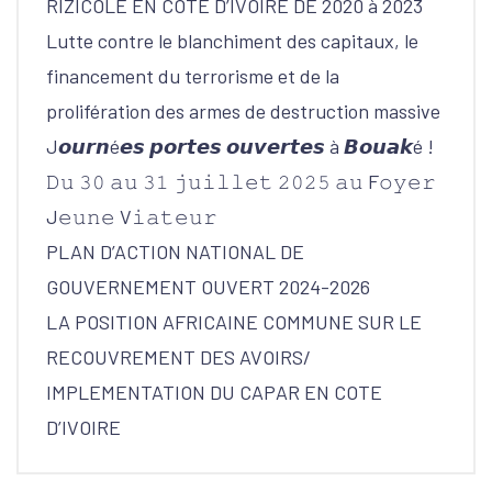
RIZICOLE EN COTE D’IVOIRE DE 2020 à 2023
Lutte contre le blanchiment des capitaux, le
financement du terrorisme et de la
prolifération des armes de destruction massive
J𝙤𝙪𝙧𝙣é𝙚𝙨 𝙥𝙤𝙧𝙩𝙚𝙨 𝙤𝙪𝙫𝙚𝙧𝙩𝙚𝙨 à 𝘽𝙤𝙪𝙖𝙠é !
𝙳𝚞 𝟹𝟶 𝚊𝚞 𝟹𝟷 𝚓𝚞𝚒𝚕𝚕𝚎𝚝 𝟸𝟶𝟸𝟻 𝚊𝚞 F𝚘𝚢𝚎𝚛
J𝚎𝚞𝚗𝚎 V𝚒𝚊𝚝𝚎𝚞𝚛
PLAN D’ACTION NATIONAL DE
GOUVERNEMENT OUVERT 2024-2026
LA POSITION AFRICAINE COMMUNE SUR LE
RECOUVREMENT DES AVOIRS/
IMPLEMENTATION DU CAPAR EN COTE
D’IVOIRE