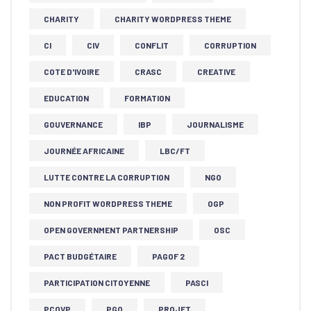
CHARITY
CHARITY WORDPRESS THEME
CI
CIV
CONFLIT
CORRUPTION
COTE D'IVOIRE
CRASC
CREATIVE
EDUCATION
FORMATION
GOUVERNANCE
IBP
JOURNALISME
JOURNÉE AFRICAINE
LBC/FT
LUTTE CONTRE LA CORRUPTION
NGO
NON PROFIT WORDPRESS THEME
OGP
OPEN GOVERNMENT PARTNERSHIP
OSC
PACT BUDGÉTAIRE
PAGOF 2
PARTICIPATION CITOYENNE
PASCI
PCQVP
PGO
PROJET