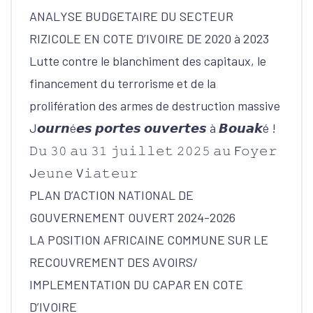
ANALYSE BUDGETAIRE DU SECTEUR
RIZICOLE EN COTE D’IVOIRE DE 2020 à 2023
Lutte contre le blanchiment des capitaux, le
financement du terrorisme et de la
prolifération des armes de destruction massive
J𝙤𝙪𝙧𝙣é𝙚𝙨 𝙥𝙤𝙧𝙩𝙚𝙨 𝙤𝙪𝙫𝙚𝙧𝙩𝙚𝙨 à 𝘽𝙤𝙪𝙖𝙠é !
𝙳𝚞 𝟹𝟶 𝚊𝚞 𝟹𝟷 𝚓𝚞𝚒𝚕𝚕𝚎𝚝 𝟸𝟶𝟸𝟻 𝚊𝚞 F𝚘𝚢𝚎𝚛
J𝚎𝚞𝚗𝚎 V𝚒𝚊𝚝𝚎𝚞𝚛
PLAN D’ACTION NATIONAL DE
GOUVERNEMENT OUVERT 2024-2026
LA POSITION AFRICAINE COMMUNE SUR LE
RECOUVREMENT DES AVOIRS/
IMPLEMENTATION DU CAPAR EN COTE
D’IVOIRE