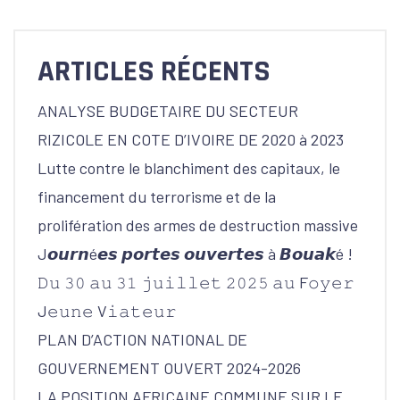
ARTICLES RÉCENTS
ANALYSE BUDGETAIRE DU SECTEUR
RIZICOLE EN COTE D’IVOIRE DE 2020 à 2023
Lutte contre le blanchiment des capitaux, le
financement du terrorisme et de la
prolifération des armes de destruction massive
J𝙤𝙪𝙧𝙣é𝙚𝙨 𝙥𝙤𝙧𝙩𝙚𝙨 𝙤𝙪𝙫𝙚𝙧𝙩𝙚𝙨 à 𝘽𝙤𝙪𝙖𝙠é !
𝙳𝚞 𝟹𝟶 𝚊𝚞 𝟹𝟷 𝚓𝚞𝚒𝚕𝚕𝚎𝚝 𝟸𝟶𝟸𝟻 𝚊𝚞 F𝚘𝚢𝚎𝚛
J𝚎𝚞𝚗𝚎 V𝚒𝚊𝚝𝚎𝚞𝚛
PLAN D’ACTION NATIONAL DE
GOUVERNEMENT OUVERT 2024-2026
LA POSITION AFRICAINE COMMUNE SUR LE