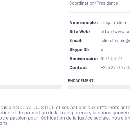
Coordination/Présidence
Nom complet:
Tingain julien
Site Web:
http://www.soc
Email:
julien.tingain@
Skype ID:
#
Anniversaire:
1987-09-27
Contact:
+225 27 21 77 6
ENGAGEMENT
100%
re visible SOCIAL JUSTICE et ses actions aux différents act
ation et de promotion de la transparence, la bonne gouvernan
tre passion pour l'édification de la justice sociale, notre 
ons​